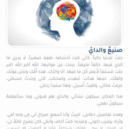
صنيعُ والدايْ
جئتُ للدنيا باكياً، كأني كنت أخشاها، طفلا صغيراً، لا يدري ما
الذي فيها، خائفاً مترقباً، يبحث عن موانيها، الله أكبر الله أكبر
جئت مسلماً لأُعمر كُلَ ما فيها، أنا والِدُك، هذه أُمُّك ونحن عونُك
وأهلُك، حينها هدأت، تنهدت وضحكت، لأني وجدتُ مسكني،
عرِفتُ مكاني، ولقيتُ أُسرتي، وهنا ستبدأ رحلتي.
هذا المكان سيكون نشأتي، والداي هم قدوتي، وما سأتعلمهُ
سيكونُ نهجي.
وهذه تفاصيل حكايتي، كبِرتُ وأنا أسمع صراخ أبي في وجه أمي،
وأراه يضرب إخوتي، وعندما كنتُ أخاف وأبكي كان يصرخ قائلاً لي:
إن الرجل لا يبكي، فلتكن شجاعاً، فأنا لا أغضبُ إلا لسبب،