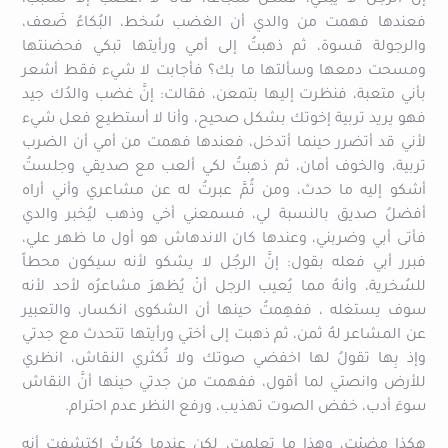
فعندها فهمت من والدي أن الغضب سُخط، البُكاءُ ضَعف،
والرجولة قسوة، ثم ذهبتُ إلى أمي ورأيتها تبكي فحضنتها
ومسحت دمعها وسألتها ما بك؟ فأجابت لا شيء فقط أشعر
بأني متعبة، فنظرت إليها بتمعن، فقالت: إنَّ غضب والدُك جيد
فهو يريد تربية إخوتك بشكل صحيح، وأنا لا أستطيع فعل شيء
لأني قد أتضرر حينما أتدخل، فعندها فهمت من أمي أن الضرب
تربية، والخوف أمان، ثم ذهبتُ لكي ألعب مع صديقي وجلستُ
أشكو إليه ما حدث، ومن ثُمَّ عبرتُ له عن مشاعري وأني أراه
أفضلُ صديق بالنسبة لي، فسمعني أخي وذهب ليُخبر والدي
فأتى أبي وضربني، وعندها كان الاندهاش هو أول ما ظهر علي،
فبرر أبي فعله بقول: إنَّ الرجُل لا يشكو لأنه سيكون محطاً
للسُخرية، وأنهُ مما يُعيب الرجل أنْ يُظهرَ مشاعرُه لأحد لأنه
سوف يستغله ، ففهِمتُ حينها أن الشكوى انكسار، والتعبير
عن المشاعر لهُ ثمن، ثم ذهبت إلى أختي ورأيتها تتحدث مع جدتي
وإذ بِها تقولُ لها اخفضي صوتك ولا تُكثري النقاش، انظري
للأرض وانصتي لما أقول، ففهمت من جدتي حينها أنَّ النقاش
سوءَ أدب، خفض الصوت تهذيب، ورفع النظر عدم احترام.
هكذا مضيْت، وهذا ما تعلمت، لكن عندما كبُرتْ اكتشفت أنه