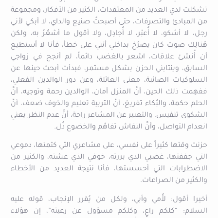
تشكلت لدي العديد من المعتقدات، الكثير من الأفكار، ومجموعة
من المبادئ والتصرفات، حتى أصبحتُ صنيع والداي، لا أبكي لأني
رجل، لا أشكو، لا أُعبْر، لا أُجادِل، ولا أقول ما أشعُرُ به، ولكن
هُنالِك صوت كان يصرُخ بداخلي أنني على خطأ، فأنا لا أستطيع
أن أُنشئ علاقات، اشعر بالغضب دائماً، لم أنجح في زواجي
السابق، وينتابني الحزن بشكل مستمر، فبدأت أبحث حينها عن
السلوكيات الصائبة، معنى العائلة، وعن دور الوالدين الفعلي،
ففهِمت ذلك الحين، أنَّ المنزل أمان، الوالدين رحمة وتوجيه، أنَّ
الحلم حكمة، والبُكاء تفريغ، أنَّ التربية تعليم والخوف ضعف، أنَّ
الشكوى تنفيس، والتعبير عن المشاعر راحة، أنَّ عدم النظر يعني
انعدام التواصل، وأنَّ النقاش تفاهُم والخضوع ذُل.
حزنت وقتها كثيراً على نفسي، على مشاعري التي كتمتها، دموعي
التي جففتها، غضبي الذي بررته، خوفي الذي عشته، والكثير من
الاضطرابات التي أحسستها، فأنا نتيجة العديد من الأخطاء
والكثير من الصراعات.
أخيرا أقول: لأُمي وأبي، ولكل من يُقرر الإنجاب، قوله عليه
السلام: “كلكم راعٍ، وكلكم مسؤول عن رعيته”، إن هؤلاء