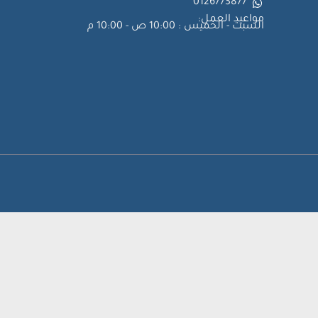
0126773877
مواعيد العمل:
السبت - الخميس : 10:00 ص - 10:00 م