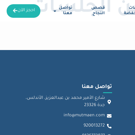
ن الجلسات
قات
قصص
تواصل
احجز الآن
خفضة
النجاح
معنا
تواصل معنا
شارع الأمير محمد بن عبدالعزيز، الأندلس،
جدة 23326
info@mutmaen.com
920013272