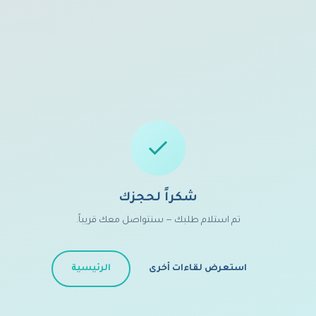
شكراً لحجزك
تم استلام طلبك — سنتواصل معك قريباً.
استعرض لقاءات أخرى
الرئيسية