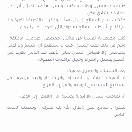
كثيرة وهو معتزل وخائف ومكتئب وليس له أصدقاء، إلى أن ذهب
لعيادة د. شادي مكي
حفظت اسم المعالج، إلى أن هدأت وفكرت بالتجربة الأخيرة وأنا
لم اقتنع بأن طبيب يعالج بلا دواء لأني تعودت على الدواء.
كنت مضطربة نفسيا من عائلتي ،مجتمعي، صدمات مختلفة ،
ونتج عن ذلك تعب جسدي، كنت لا أستطيع أن ابتسم ولا أعتني
بملابسي ولا هندامي إنسان سلبي لأبعد حد، الناس تهرب مني
،أشعر بفشل وانهزام وخجل تراكمات الطفولة.
بعد الجلسات والإصرار تعافيت
لا أخفيكم لازلت بلا أصدقاء ولازلت بازدواجية مزاجية لكن
أستطيع السيطرة ع الوحدة والفراغ و المزاج.
أنا تعافيت إنسان بلا أدوية نفسية، من اللاوعي إلى الوعي
شكرا د شادي مكي ،أطال الله لك عمرك ، وسددك لخدمة
الناس