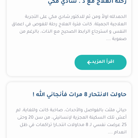
رحلة العلاج مع د . شادي مكي
الحمدلله اولاً ومن ثم للدكتور شادي مكي على التجربة
العلاجية الجميلة. كانت فترة العلاج رحلة للغوص في اعماق
النفس و استرجاع الرابط الصحيح مع الذات، بالرغم من
صعوبة ....
اقرأ المزيد
حاولت الانتحار 8 مرات فأنجاني الله !
حياتي ملئت بالفواصل والأحداث، صاخبة كانت وللغاية، لم
أعش تلك السكينة المجزية لإنسانيتي، من سن 20 وحتى
25 عرضت نفسي لـ 8 محاولات انتحــار! تراكمات في ظل
انعدام ....