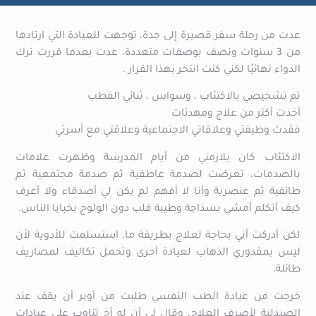
عدت من رحلة سفر قصيرة إلى جدة، توجهت للعيادة التي ارتادها
من 3 سنوات ونصف بوصفات متعددة، عدت بعدما قررت ترك
الدواء نهائيًا لكني كنت انتحر بهذا القرار .
تم تشخيصي بالاكتئاب ، وسواس ، ثنائي القطب
أخذت أكتر من علاج ومهدئات
فقدت وظيفتي وعلاقاتي الاجتماعية وعلاقتي مع أسرتي
الاكتئاب كان يلازمني من أيام المدرسة وظهرت علامات
بالصدمات، تعرضت لصدمة عاطفية ثم صدمة مجتمعية ثم
طائفية ثم عنصرية وأنا لا أفهم لم يكن لي أصدقاء ولا أعرف
كيف أتكلم أمشي بسذاجة وطيبة قلب دون الولوج بخبابا الناس.
لكن أدركت أني بحاجة لعلاج بطريقة ما، استسلمت للأدوية لأن
ليس بمقدوري الذهاب لعيادة أخرى وتحمل تكاليف لمصاريف
طائلة.
خرجت من عيادة الطب النفسي طلبت من أوبر أن يقف عند
الصيدلية لأصرف العلاج، وقال لي أن له أخ تناوب على عيادات